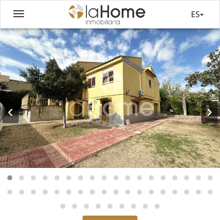
ES
‹
›