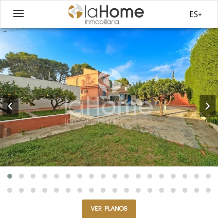
ES
‹
›
VER PLANOS