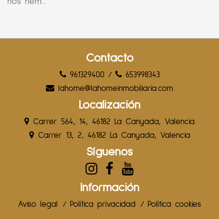
nos hem...
Contacto
961329400
/
653998343
lahome@lahomeinmobiliaria.com
Localización
Carrer 564, 14, 46182 La Canyada, Valencia
Carrer 13, 2, 46182 La Canyada, Valencia
Síguenos
Información
Aviso legal
/
Política privacidad
/
Política cookies