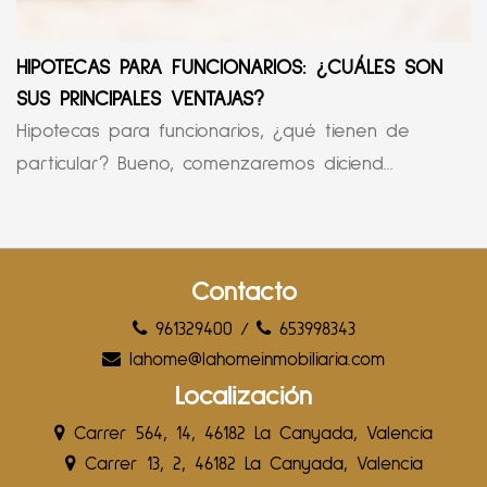
HIPOTECAS PARA FUNCIONARIOS: ¿CUÁLES SON
SUS PRINCIPALES VENTAJAS?
Hipotecas para funcionarios, ¿qué tienen de
particular? Bueno, comenzaremos diciend...
Contacto
961329400
/
653998343
lahome@lahomeinmobiliaria.com
Localización
Carrer 564, 14, 46182 La Canyada, Valencia
Carrer 13, 2, 46182 La Canyada, Valencia