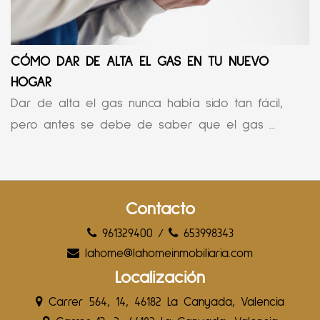
CÓMO DAR DE ALTA EL GAS EN TU NUEVO
HOGAR
Dar de alta el gas nunca había sido tan fácil,
pero antes se debe de saber que el gas ...
Contacto
961329400
/
653998343
lahome@lahomeinmobiliaria.com
Localización
Carrer 564, 14, 46182 La Canyada, Valencia