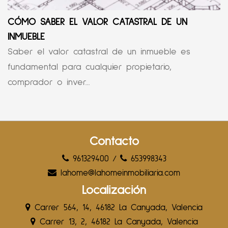
CÓMO SABER EL VALOR CATASTRAL DE UN
INMUEBLE
Saber el valor catastral de un inmueble es
fundamental para cualquier propietario,
comprador o inver...
Contacto
961329400
/
653998343
lahome@lahomeinmobiliaria.com
Localización
Carrer 564, 14, 46182 La Canyada, Valencia
Carrer 13, 2, 46182 La Canyada, Valencia