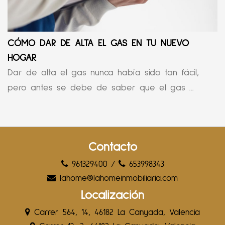
CÓMO DAR DE ALTA EL GAS EN TU NUEVO
HOGAR
Dar de alta el gas nunca había sido tan fácil,
pero antes se debe de saber que el gas ...
Contacto
961329400
/
653998343
lahome@lahomeinmobiliaria.com
Localización
Carrer 564, 14, 46182 La Canyada, Valencia