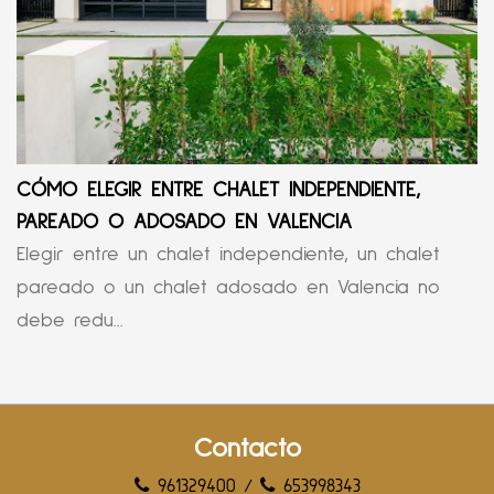
CÓMO ELEGIR ENTRE CHALET INDEPENDIENTE,
PAREADO O ADOSADO EN VALENCIA
Elegir entre un chalet independiente, un chalet
pareado o un chalet adosado en Valencia no
debe redu...
Contacto
961329400
/
653998343