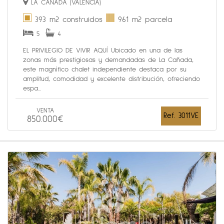
LA CAÑADA (VALENCIA)
393 m2 construidos
961 m2 parcela
5
4
EL PRIVILEGIO DE VIVIR AQUÍ Ubicado en una de las
zonas más prestigiosas y demandadas de La Cañada,
este magnífico chalet independiente destaca por su
amplitud, comodidad y excelente distribución, ofreciendo
espa...
VENTA
Ref. 3011VE
850.000€