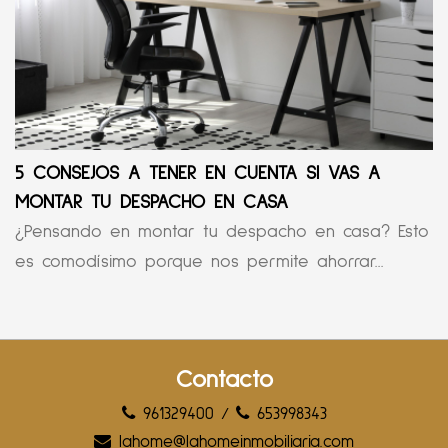
5 CONSEJOS A TENER EN CUENTA SI VAS A
MONTAR TU DESPACHO EN CASA
¿Pensando en montar tu despacho en casa? Esto
es comodísimo porque nos permite ahorrar...
Contacto
961329400
/
653998343
lahome@lahomeinmobiliaria.com