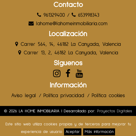
Contacto
961329400
/
653998343
lahome@lahomeinmobiliaria.com
Localización
Carrer 564, 14, 46182 La Canyada, Valencia
Carrer 13, 2, 46182 La Canyada, Valencia
Síguenos
Información
Aviso legal
/
Política privacidad
/
Política cookies
© 2026 LA HOME INMOBILIARIA | Desarrollado por:
Proyectos Digitales
Web
Este sitio web utiliza cookies propias y de terceros para mejorar tu
SOLICITA MÁS INFORMACIÓN
experiencia de usuario
Aceptar
Más información