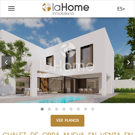
ES
‹
›
VER PLANOS