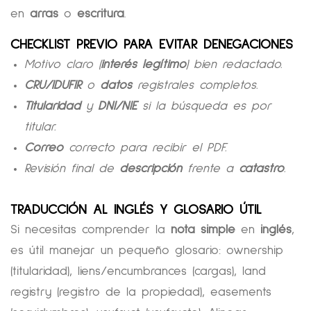
en
arras
o
escritura
.
CHECKLIST PREVIO PARA EVITAR DENEGACIONES
Motivo claro (
interés legítimo
) bien redactado.
CRU/IDUFIR
o
datos
registrales completos.
Titularidad
y
DNI/NIE
si la búsqueda es por
titular.
Correo
correcto para recibir el PDF.
Revisión final de
descripción
frente a
catastro
.
TRADUCCIÓN AL INGLÉS Y GLOSARIO ÚTIL
Si necesitas comprender la
nota simple
en
inglés
,
es útil manejar un pequeño glosario: ownership
(titularidad), liens/encumbrances (cargas), land
registry (registro de la propiedad), easements