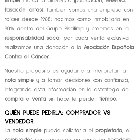
simple
marca la diferencia (publicación,
reserva
,
tasación
,
arras
). También somos una empresa con
raíces desde 1988; nacimos como inmobiliaria en
2014 dentro del Grupo Piscilimp y creemos en la
responsabilidad social
: por cada venta exclusiva
realizamos una donación a la
Asociación Española
Contra el Cáncer
.
Nuestro propósito es ayudarte a interpretar la
nota simple
y a tomar decisiones con confianza,
integrando esta información en la estrategia de
compra
o
venta
sin hacerte perder
tiempo
.
QUIÉN PUEDE PEDIRLA: COMPRADOR VS
VENDEDOR
La
nota simple
puede solicitarla el
propietario
, el
comprador
con operación en curso, un
heredero