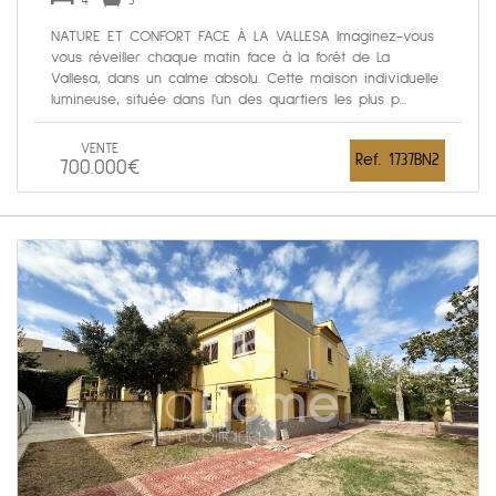
4
3
NATURE ET CONFORT FACE À LA VALLESA Imaginez-vous
vous réveiller chaque matin face à la forêt de La
Vallesa, dans un calme absolu. Cette maison individuelle
lumineuse, située dans l'un des quartiers les plus p...
VENTE
Ref. 1737BN2
700.000€