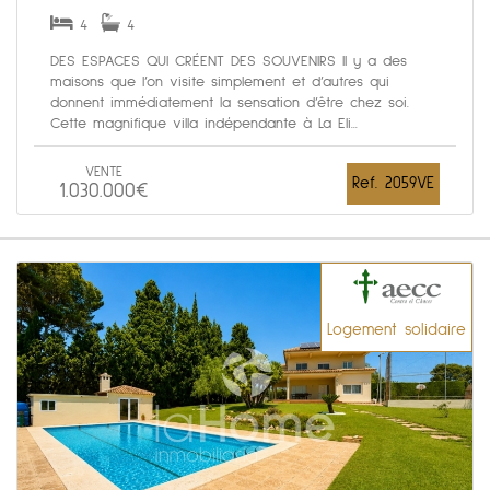
4
4
DES ESPACES QUI CRÉENT DES SOUVENIRS Il y a des
maisons que l’on visite simplement et d’autres qui
donnent immédiatement la sensation d’être chez soi.
Cette magnifique villa indépendante à La Eli...
VENTE
Ref. 2059VE
1.030.000€
Logement solidaire