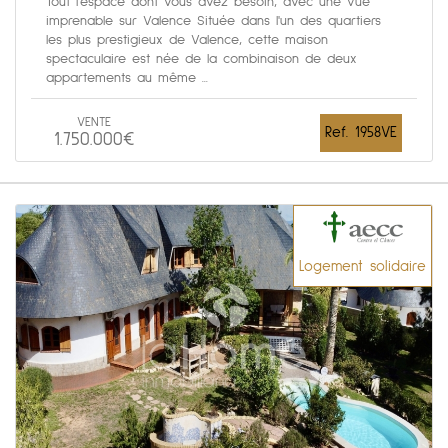
Tout l'espace dont vous avez besoin, avec une vue
imprenable sur Valence Située dans l'un des quartiers
les plus prestigieux de Valence, cette maison
spectaculaire est née de la combinaison de deux
appartements au même ...
VENTE
Ref. 1958VE
1.750.000€
Logement solidaire