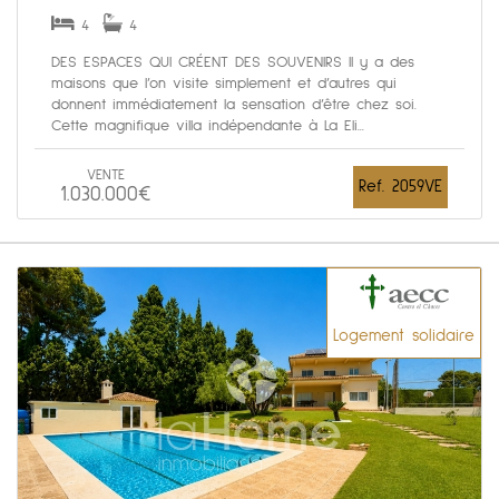
4
4
DES ESPACES QUI CRÉENT DES SOUVENIRS Il y a des
maisons que l’on visite simplement et d’autres qui
donnent immédiatement la sensation d’être chez soi.
Cette magnifique villa indépendante à La Eli...
VENTE
Ref. 2059VE
1.030.000€
Logement solidaire