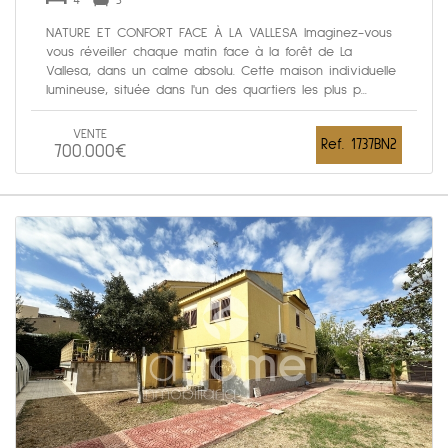
4
3
NATURE ET CONFORT FACE À LA VALLESA Imaginez-vous
vous réveiller chaque matin face à la forêt de La
Vallesa, dans un calme absolu. Cette maison individuelle
lumineuse, située dans l'un des quartiers les plus p...
VENTE
Ref. 1737BN2
700.000€