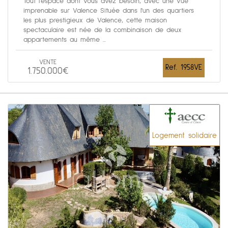
Tout l'espace dont vous avez besoin, avec une vue
imprenable sur Valence Située dans l'un des quartiers
les plus prestigieux de Valence, cette maison
spectaculaire est née de la combinaison de deux
appartements au même ...
VENTE
Ref. 1958VE
1.750.000€
Logement solidaire