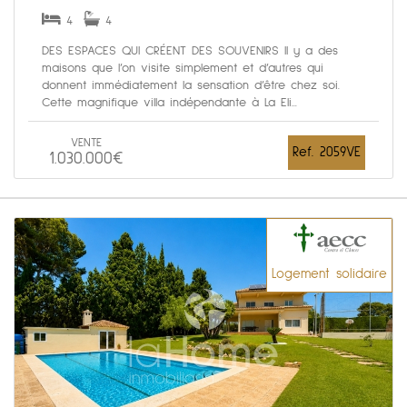
4
4
DES ESPACES QUI CRÉENT DES SOUVENIRS Il y a des
maisons que l’on visite simplement et d’autres qui
donnent immédiatement la sensation d’être chez soi.
Cette magnifique villa indépendante à La Eli...
VENTE
Ref. 2059VE
1.030.000€
Logement solidaire