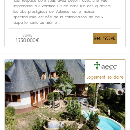
Tout l'espace dont vous avez besoin, avec une vue
imprenable sur Valence Située dans l'un des quartiers
les plus prestigieux de Valence, cette maison
spectaculaire est née de la combinaison de deux
appartements au même ...
VENTE
Ref. 1958VE
1.750.000€
Logement solidaire