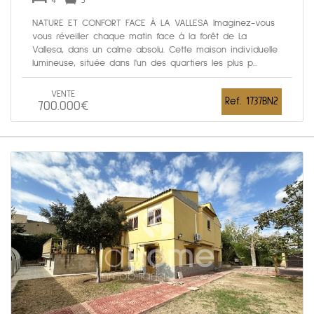
4
3
NATURE ET CONFORT FACE À LA VALLESA Imaginez-vous
vous réveiller chaque matin face à la forêt de La
Vallesa, dans un calme absolu. Cette maison individuelle
lumineuse, située dans l'un des quartiers les plus p...
VENTE
Ref. 1737BN2
700.000€